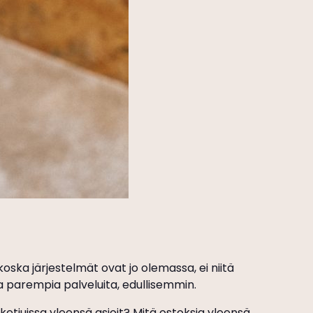
oska järjestelmät ovat jo olemassa, ei niitä
a parempia palveluita, edullisemmin.
etjuissa yleensä asioit? Mitä ostoksia yleensä