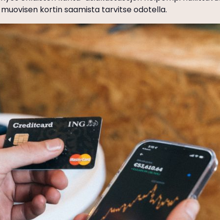
, muovisen kortin saamista tarvitse odotella.