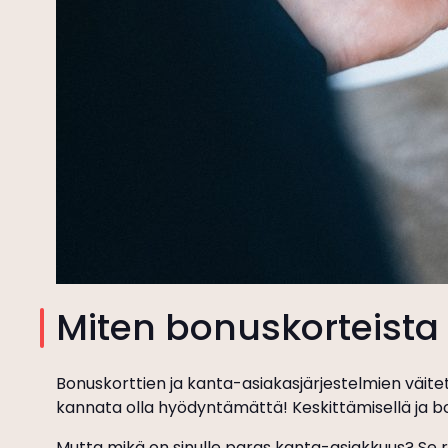
Miten bonuskorteista 
Bonuskorttien ja kanta-asiakasjärjestelmien väitetä
kannata olla hyödyntämättä! Keskittämisellä ja bo
Mutta mikä on sinulle paras kanta-asiakkuus? Se ri