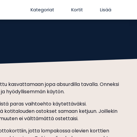
Kategoriat
Kortit
Lisää
ttu kasvattamaan jopa absurdilla tavalla. Onneksi
 ja hyödyllisemmän käytön.
iistä paras vaihtoehto käytettäväksi.
ssä kotitalouden ostokset samaan ketjuun. Joillekin
 muuten ei välttämättä ostettaisi.
ttokorttiin, jotta lompakossa olevien korttien