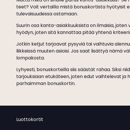
teet? Voit vertailla mistä bonuskortista hyötyisit e
tulevaisuudessa ostamaan.
Suurin osa kanta-asiakkuuksista on ilmaisia, joten 
hyödyn, joten sitä kannattaa pitää yhtenä kriteeri
Jotkin ketjut tarjoavat pysyviä tai vaihtuvia alenn
liikkeissä muuten asioisi. Jos saat lisättyä nämä v
lompakosta.
Lyhyesti, bonuskorteilla siis säästät rahaa. Siksi 
tarjouksiaan etukäteen, joten edut vaihtelevat ja hyv
parhaimman bonuskortin.
Luottokortit