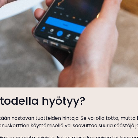
todella hyötyy?
än nostavan tuotteiden hintoja. Se voi olla totta, mutta k
nuskorttien käyttämisellä voi saavuttaa suuria säästöjä j
ippuu monista asioista, kuten missä kaupoissa tai kauppak